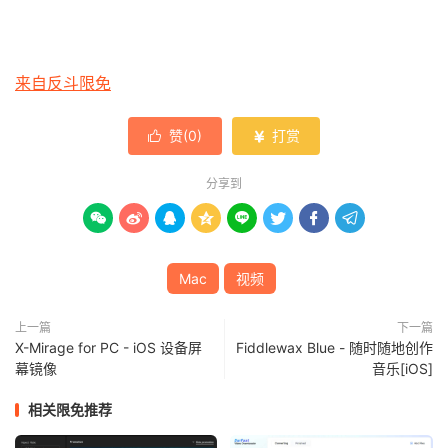
来自反斗限免
赞(
0
)
打赏


分享到








Mac
视频
上一篇
下一篇
X-Mirage for PC - iOS 设备屏
Fiddlewax Blue - 随时随地创作
幕镜像
音乐[iOS]
相关限免推荐