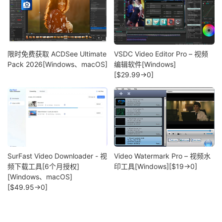
限时免费获取 ACDSee Ultimate
VSDC Video Editor Pro – 视频
Pack 2026[Windows、macOS]
编辑软件[Windows]
[$29.99→0]
SurFast Video Downloader - 视
Video Watermark Pro – 视频水
频下载工具[6个月授权]
印工具[Windows][$19→0]
[Windows、macOS]
[$49.95→0]