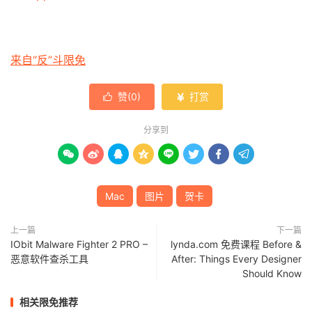
来自“反”斗限免
赞(
0
)
打赏


分享到








Mac
图片
贺卡
上一篇
下一篇
IObit Malware Fighter 2 PRO –
lynda.com 免费课程 Before &
恶意软件查杀工具
After: Things Every Designer
Should Know
相关限免推荐