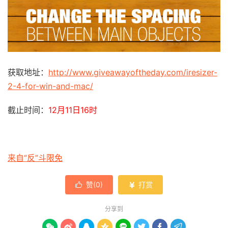
获取地址：
http://www.giveawayoftheday.com/iresizer-
2-4-for-win-and-mac/
截止时间：
12月11日16时
来自“反”斗限免
赞(
0
)
打赏


分享到







