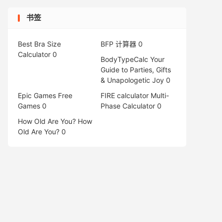
书签
Best Bra Size
BFP 计算器
0
Calculator
0
BodyTypeCalc
Your
Guide to Parties, Gifts
& Unapologetic Joy 0
Epic Games Free
FIRE calculator
Multi-
Games
0
Phase Calculator 0
How Old Are You?
How
Old Are You? 0