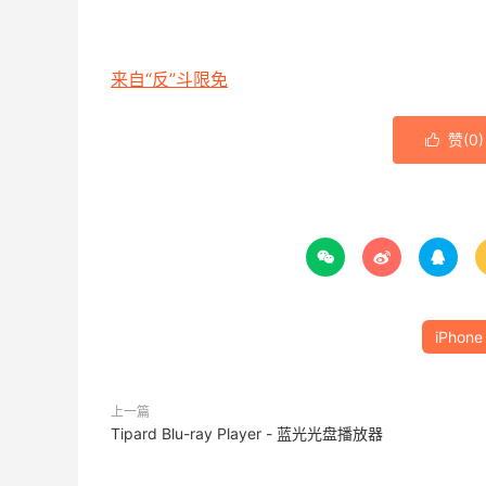
来自“反”斗限免
赞(
0
)




iPhone
上一篇
Tipard Blu-ray Player - 蓝光光盘播放器