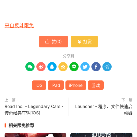
来自反斗限免
赞(
0
)
打赏


分享到








iOS
iPad
iPhone
游戏
上一篇
下一篇
Road Inc. – Legendary Cars -
Launcher - 程序、文件快速启
传奇经典车辆[iOS]
动器
相关限免推荐