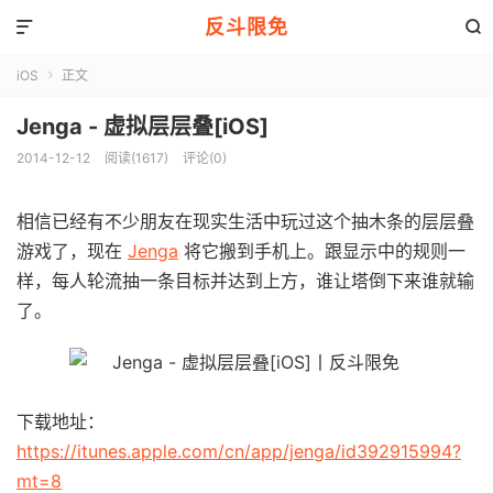
反斗限免


iOS
正文

Jenga - 虚拟层层叠[iOS]
2014-12-12
阅读(1617)
评论(0)
相信已经有不少朋友在现实生活中玩过这个抽木条的层层叠
游戏了，现在
Jenga
将它搬到手机上。跟显示中的规则一
样，每人轮流抽一条目标并达到上方，谁让塔倒下来谁就输
了。
下载地址：
https://itunes.apple.com/cn/app/jenga/id392915994?
mt=8