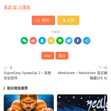
来自“反”斗限免
赞(
0
)
打赏


分享到








Mac
游戏
上一篇
下一篇
SuperEasy SpeedUp 2 – 系统
Markdown – Markdown 语言编
优化软件
辑器[OS X]
相关限免推荐