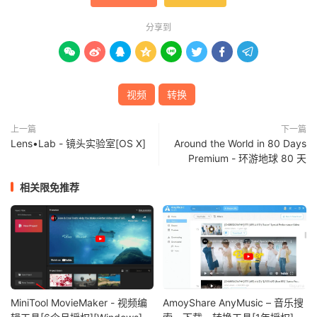
分享到








视频
转换
上一篇
下一篇
Lens•Lab - 镜头实验室[OS X]
Around the World in 80 Days
Premium - 环游地球 80 天
相关限免推荐
MiniTool MovieMaker - 视频编
AmoyShare AnyMusic – 音乐搜