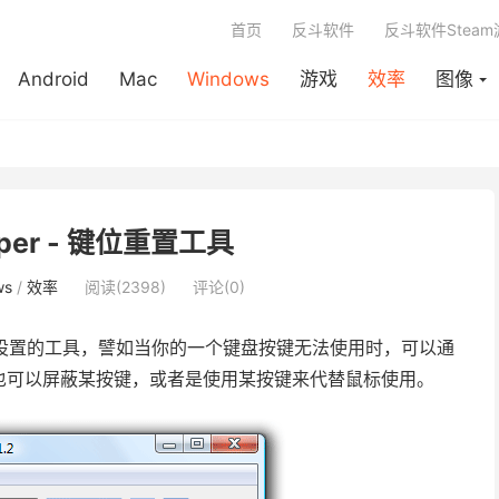
首页
反斗软件
反斗软件Stea
Android
Mac
Windows
游戏
效率
图像
pper - 键位重置工具
ws
/
效率
阅读(2398)
评论(0)
设置的工具，譬如当你的一个键盘按键无法使用时，可以通
也可以屏蔽某按键，或者是使用某按键来代替鼠标使用。