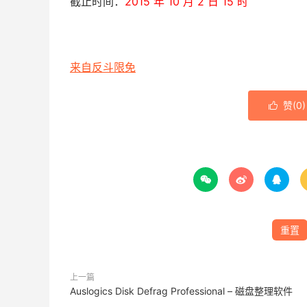
截止时间：
2015 年 10 月 2 日 15 时
来自反斗限免
赞(
0
)




重置
上一篇
Auslogics Disk Defrag Professional – 磁盘整理软件