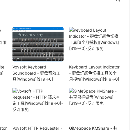
te
Vovsoft Keyboard
Keyboard Layout Indicator
s]
Soundboard - 键盘音效工
- 键盘灯颜色切换工具[6个
具[Windows][$19→0]
月授权][Windows][$19→0]
ator
Vovsoft HTTP Requester -
GiMeSpace KMShare - 共