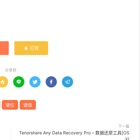
打赏

分享到





键位
键盘
下一篇
Tenorshare Any Data Recovery Pro – 数据还原工具[OS
X]