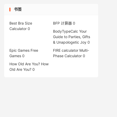
书签
Best Bra Size
BFP 计算器
0
Calculator
0
BodyTypeCalc
Your
Guide to Parties, Gifts
& Unapologetic Joy 0
Epic Games Free
FIRE calculator
Multi-
Games
0
Phase Calculator 0
How Old Are You?
How
Old Are You? 0