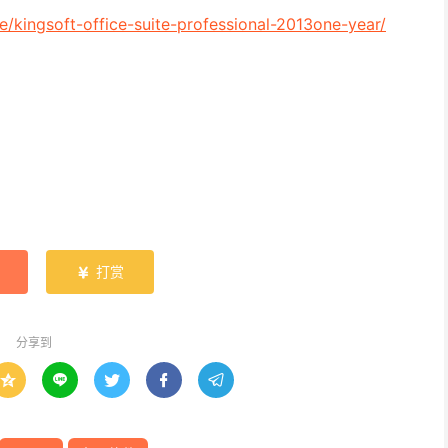
e/kingsoft-office-suite-professional-2013one-year/
打赏

分享到




