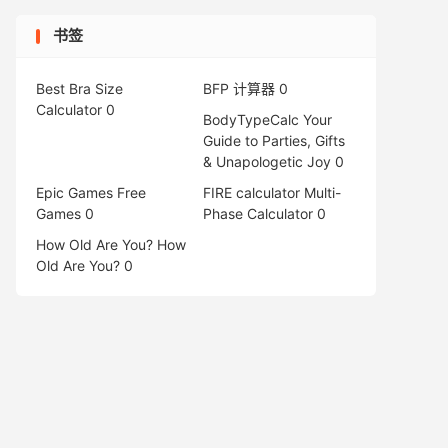
书签
Best Bra Size
BFP 计算器
0
Calculator
0
BodyTypeCalc
Your
Guide to Parties, Gifts
& Unapologetic Joy 0
Epic Games Free
FIRE calculator
Multi-
Games
0
Phase Calculator 0
How Old Are You?
How
Old Are You? 0