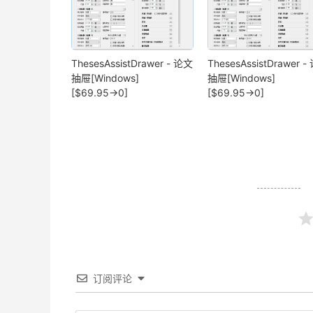
ThesesAssistDrawer - 论文
ThesesAssistDrawer 
抽屉[Windows]
抽屉[Windows]
[$69.95→0]
[$69.95→0]
订阅评论