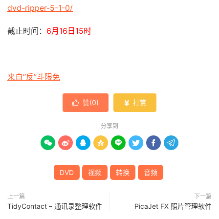
dvd-ripper-5-1-0/
截止时间：
6月16日15时
来自“反”斗限免
赞(
0
)
打赏


分享到








DVD
视频
转换
音频
上一篇
下一篇
TidyContact – 通讯录整理软件
PicaJet FX 照片管理软件