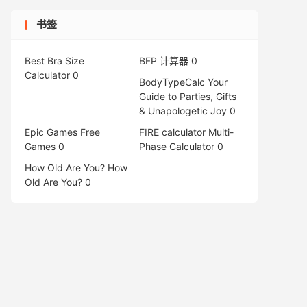
书签
Best Bra Size
BFP 计算器
0
Calculator
0
BodyTypeCalc
Your
Guide to Parties, Gifts
& Unapologetic Joy 0
Epic Games Free
FIRE calculator
Multi-
Games
0
Phase Calculator 0
How Old Are You?
How
Old Are You? 0