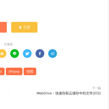
打赏

分享到





d
iPhone
拍照
下一篇
WebDrive - 快速存取云储存中的文件[iOS]