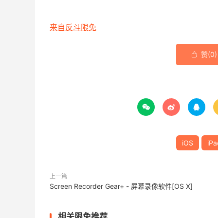
来自反斗限免
赞(
0
)




iOS
iPa
上一篇
Screen Recorder Gear+ - 屏幕录像软件[OS X]
相关限免推荐