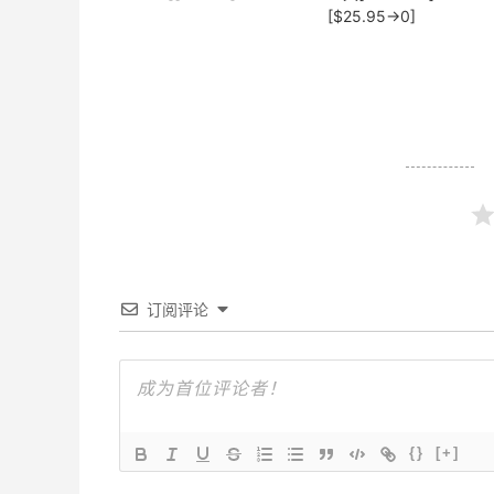
[$25.95→0]
订阅评论
{}
[+]