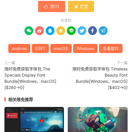
赞(
1
)
打赏


分享到








Android
ESET
macOS
Windows
杀毒软件
上一篇
下一篇
限时免费获取字体包 The
限时免费获取字体包 Timeless
Specials Display Font
Beauty Font
Bundle[Windows、macOS]
Bundle[Windows、macOS]
[$280→0]
[$402→0]
相关限免推荐