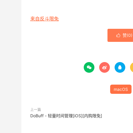
来自反斗限免
赞(
0
)




macOS
上一篇
DoBuff - 轻量时间管理[iOS][内购限免]