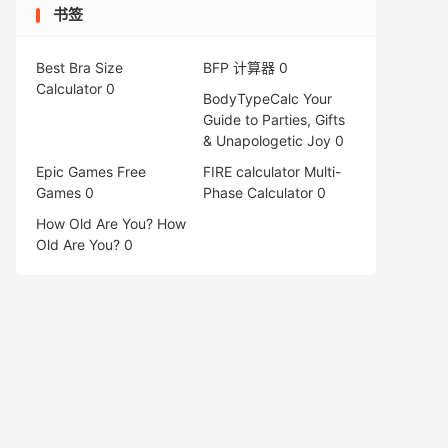
书签
Best Bra Size
BFP 计算器
0
Calculator
0
BodyTypeCalc
Your
Guide to Parties, Gifts
& Unapologetic Joy 0
Epic Games Free
FIRE calculator
Multi-
Games
0
Phase Calculator 0
How Old Are You?
How
Old Are You? 0