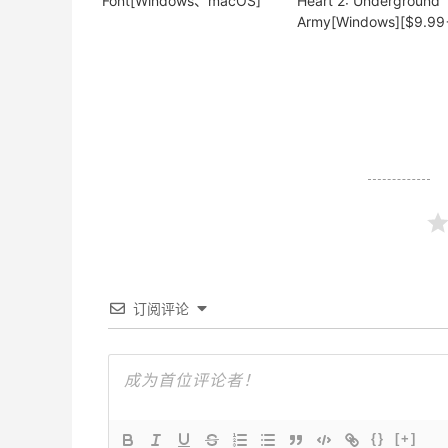
Font[Windows、macOS]
Heart 2: Underground
Army[Windows][$9.99
订阅评论
{}
[+]