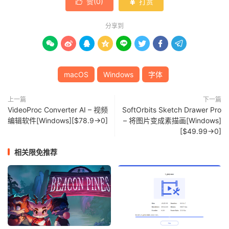
赞(
0
)
打赏


分享到








macOS
Windows
字体
上一篇
下一篇
VideoProc Converter AI – 视频
SoftOrbits Sketch Drawer Pro
编辑软件[Windows][$78.9→0]
– 将图片变成素描画[Windows]
[$49.99→0]
相关限免推荐