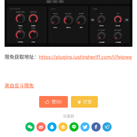
限免获取地址：
https://plugins.justinsheriff.com/l/fejpwe
来自反斗限免
赞(
0
)
打赏


分享到







