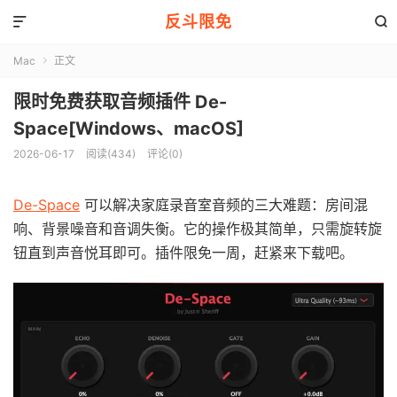
反斗限免


Mac
正文

限时免费获取音频插件 De-
Space[Windows、macOS]
2026-06-17
阅读(434)
评论(0)
De-Space
可以解决家庭录音室音频的三大难题：房间混
响、背景噪音和音调失衡。它的操作极其简单，只需旋转旋
钮直到声音悦耳即可。插件限免一周，赶紧来下载吧。