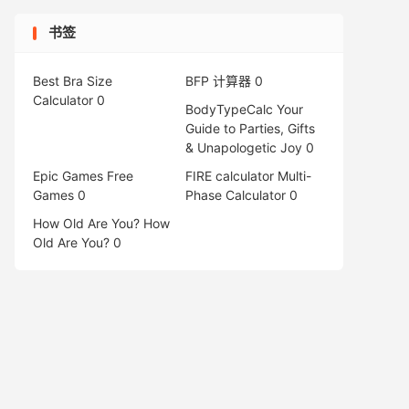
书签
Best Bra Size
BFP 计算器
0
Calculator
0
BodyTypeCalc
Your
Guide to Parties, Gifts
& Unapologetic Joy 0
Epic Games Free
FIRE calculator
Multi-
Games
0
Phase Calculator 0
How Old Are You?
How
Old Are You? 0