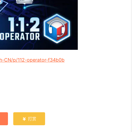
zh-CN/p/112-operator-f34b0b
打赏
