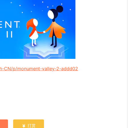
/zh-CN/p/monument-valley-2-addd02
打赏
