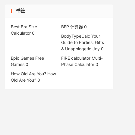
书签
Best Bra Size
BFP 计算器
0
Calculator
0
BodyTypeCalc
Your
Guide to Parties, Gifts
& Unapologetic Joy 0
Epic Games Free
FIRE calculator
Multi-
Games
0
Phase Calculator 0
How Old Are You?
How
Old Are You? 0