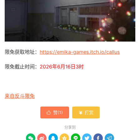
限免获取地址：
https://emika-games.itch.io/callus
限免截止时间：
2026年6月16日3时
来自反斗限免
赞(
1
)
打赏


分享到







