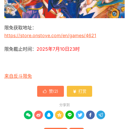
限免获取地址：
https://store.onstove.com/en/games/4621
限免截止时间：
2025年7月10日23时
来自反斗限免
赞(
2
)
打赏


分享到







