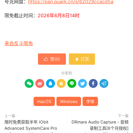
夸克网盘：
https://pan.quark.cn/s/62029ccacd5a
限免截止时间：
2026年6月8日14时
来自反斗限免
赞(
0
)
打赏


分享到








macOS
Windows
字体
上一篇
下一篇
限时免费获取半年 IObit
DRmare Audio Capture - 音频
Advanced SystemCare Pro
录制工具[6个月授权]