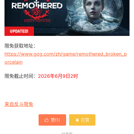
限免获取地址：
https://www.gog.com/zh/game/remothered_broken_p
orcelain
限免截止时间：
2026年6月9日2时
来自反斗限免
赞(
1
)
打赏

