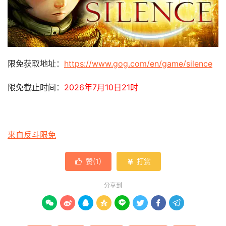
限免获取地址：
https://www.gog.com/en/game/silence
限免截止时间：
2026年7月10日21时
来自反斗限免
赞(
1
)
打赏


分享到







