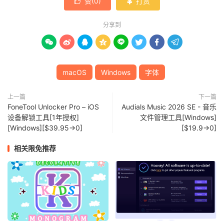
赞(
0
)
打赏


分享到








macOS
Windows
字体
上一篇
下一篇
FoneTool Unlocker Pro – iOS
Audials Music 2026 SE - 音乐
设备解锁工具[1年授权]
文件管理工具[Windows]
[Windows][$39.95→0]
[$19.9→0]
相关限免推荐