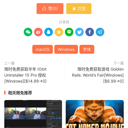
赞(
0
)
打赏


分享到








macOS
Windows
字体
上一篇
下一篇
限时免费获取半年 IObit
限时免费获取游戏 Golden
Uninstaller 15 Pro 授权
Rails: World’s Fair[Windows]
[Windows][$14.99→0]
[$6.99→0]
相关限免推荐