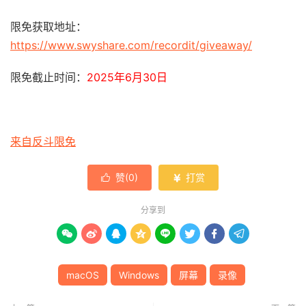
限免获取地址：
https://www.swyshare.com/recordit/giveaway/
限免截止时间：
2025年6月30日
来自反斗限免
赞(
0
)
打赏


分享到








macOS
Windows
屏幕
录像