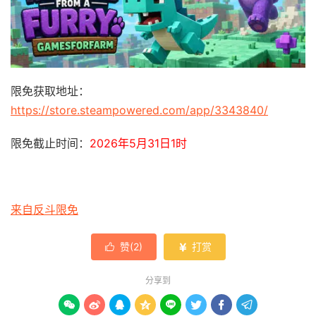
限免获取地址：
https://store.steampowered.com/app/3343840/
限免截止时间：
2026年5月31日1时
来自反斗限免
赞(
2
)
打赏


分享到







