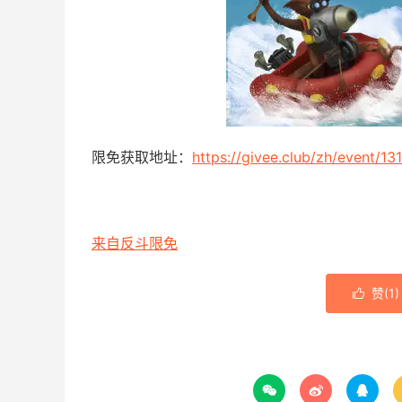
限免获取地址：
https://givee.club/zh/event/13
来自反斗限免
赞(
1
)



