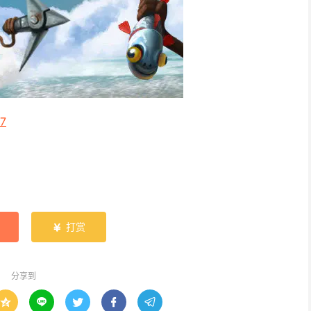
17
打赏

分享到




