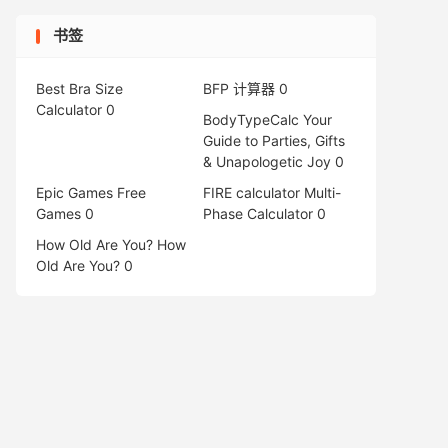
书签
Best Bra Size
BFP 计算器
0
Calculator
0
BodyTypeCalc
Your
Guide to Parties, Gifts
& Unapologetic Joy 0
Epic Games Free
FIRE calculator
Multi-
Games
0
Phase Calculator 0
How Old Are You?
How
Old Are You? 0