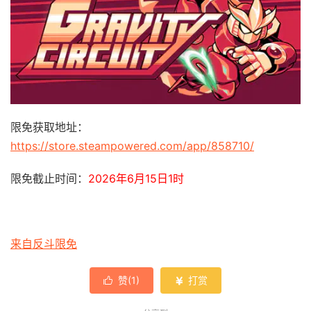
限免获取地址：
https://store.steampowered.com/app/858710/
限免截止时间：
2026年6月15日1时
来自反斗限免
赞(
1
)
打赏

