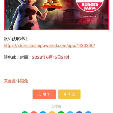
限免获取地址：
https://store.steampowered.com/app/1433340/
限免截止时间：
2026年6月15日21时
来自反斗限免
赞(
1
)
打赏


分享到