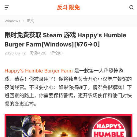
反斗限免


Windows
正文

限时免费获取 Steam 游戏 Happy's Humble
Burger Farm[Windows][¥76→0]
2026-06-12
阅读(420)
评论(0)
Happy's Humble Burger Farm
是一款第一人称恐怖游
戏，恭喜！你被录用了！你将独自负责开心小汉堡庄餐馆的
夜间经营。不过要小心：如果你搞砸了，情况会很糟糕！下
班回家的路上，你需要保持警惕，避开农场伙伴和他们对快
餐的变态追捧。