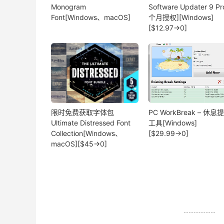
Monogram
Software Updater 9 Pr
Font[Windows、macOS]
个月授权][Windows]
[$12.97→0]
限时免费获取字体包
PC WorkBreak – 休息
Ultimate Distressed Font
工具[Windows]
Collection[Windows、
[$29.99→0]
macOS][$45→0]