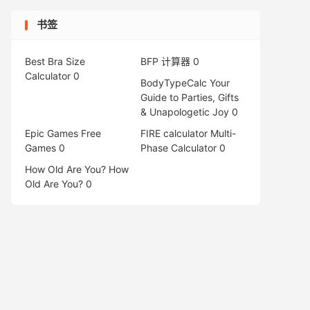
书签
Best Bra Size
BFP 计算器
0
Calculator
0
BodyTypeCalc
Your
Guide to Parties, Gifts
& Unapologetic Joy 0
Epic Games Free
FIRE calculator
Multi-
Games
0
Phase Calculator 0
How Old Are You?
How
Old Are You? 0