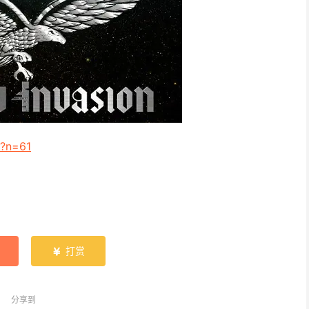
e?n=61
打赏

分享到