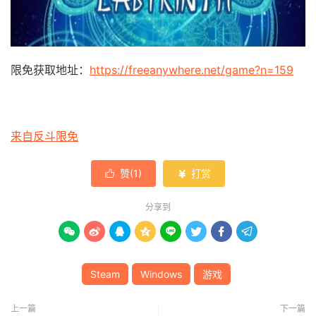
限免获取地址：
https://freeanywhere.net/game?n=159
来自反斗限免
赞(
1
)
打赏


分享到








Steam
Windows
游戏
上一篇
下一篇