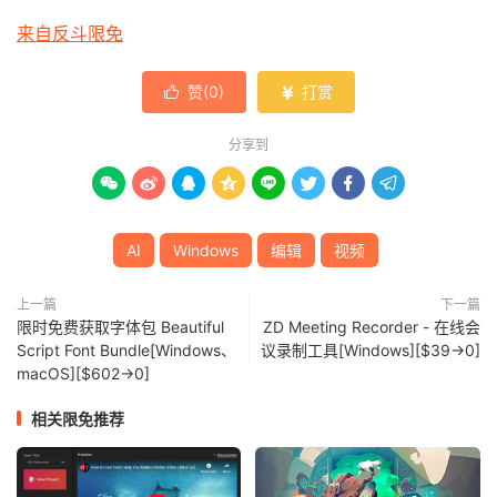
来自反斗限免
赞(
0
)
打赏


分享到








AI
Windows
编辑
视频
上一篇
下一篇
限时免费获取字体包 Beautiful
ZD Meeting Recorder - 在线会
Script Font Bundle[Windows、
议录制工具[Windows][$39→0]
macOS][$602→0]
相关限免推荐