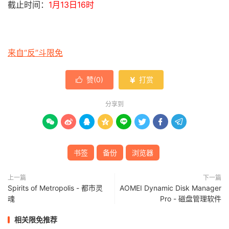
截止时间：
1月13日16时
来自“反”斗限免
赞(
0
)
打赏


分享到








书签
备份
浏览器
上一篇
下一篇
Spirits of Metropolis - 都市灵
AOMEI Dynamic Disk Manager
魂
Pro - 磁盘管理软件
相关限免推荐