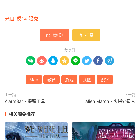
来自“反”斗限免
赞(
0
)
打赏


分享到








Mac
教育
游戏
认图
识字
上一篇
下一篇
AlarmBar - 提醒工具
Alien March - 火拼外星人
相关限免推荐