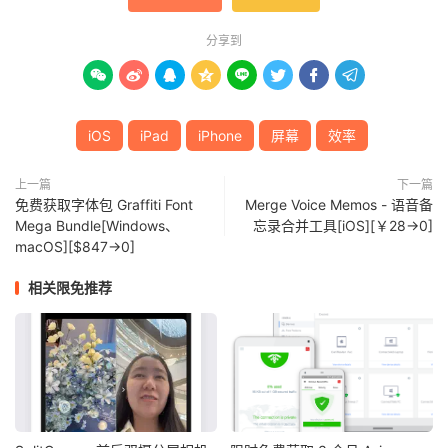
分享到








iOS
iPad
iPhone
屏幕
效率
上一篇
下一篇
免费获取字体包 Graffiti Font
Merge Voice Memos - 语音备
Mega Bundle[Windows、
忘录合并工具[iOS][￥28→0]
macOS][$847→0]
相关限免推荐