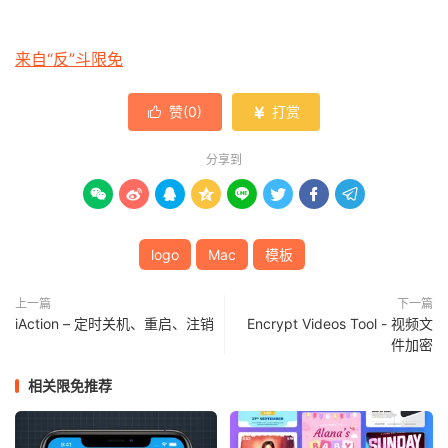
来自“反”斗限免
赞(
0
)
打赏


分享到








logo
Mac
模板
上一篇
下一篇
iAction – 定时关机、重启、注销
Encrypt Videos Tool - 视频文
件加密
相关限免推荐