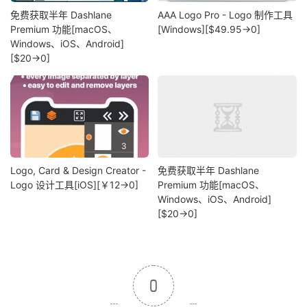
免费获取半年 Dashlane
AAA Logo Pro - Logo 制作工具
Premium 功能[macOS、
[Windows][$49.95→0]
Windows、iOS、Android]
[$20→0]
Logo, Card & Design Creator -
免费获取半年 Dashlane
Logo 设计工具[iOS][￥12→0]
Premium 功能[macOS、
Windows、iOS、Android]
[$20→0]
0