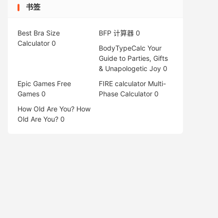
书签
Best Bra Size
BFP 计算器
0
Calculator
0
BodyTypeCalc
Your
Guide to Parties, Gifts
& Unapologetic Joy 0
Epic Games Free
FIRE calculator
Multi-
Games
0
Phase Calculator 0
How Old Are You?
How
Old Are You? 0