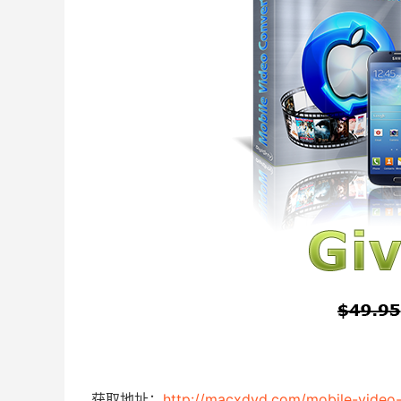
获取地址：
http://macxdvd.com/mobile-video-