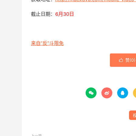
截止日期：
6月30日
来自“反”斗限免
赞(
0
)



