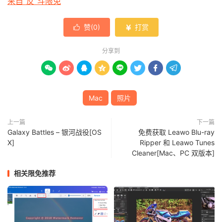
来自“反”斗限免
赞(
0
)
打赏


分享到








Mac
照片
上一篇
下一篇
Galaxy Battles – 银河战役[OS
免费获取 Leawo Blu-ray
X]
Ripper 和 Leawo Tunes
Cleaner[Mac、PC 双版本]
相关限免推荐