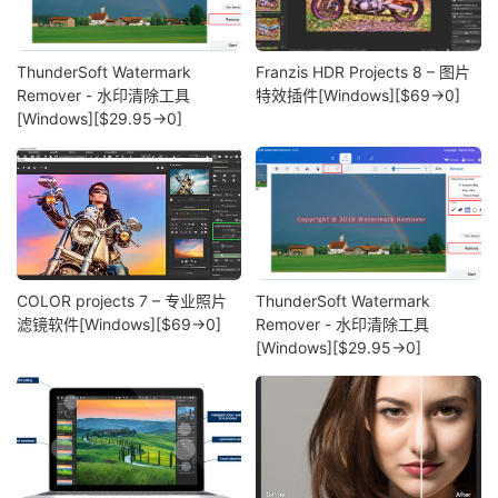
ThunderSoft Watermark
Franzis HDR Projects 8 – 图片
Remover - 水印清除工具
特效插件[Windows][$69→0]
[Windows][$29.95→0]
COLOR projects 7 – 专业照片
ThunderSoft Watermark
滤镜软件[Windows][$69→0]
Remover - 水印清除工具
[Windows][$29.95→0]