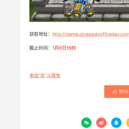
获取地址：
http://game.giveawayoftheday.co
截止时间：
1月6日16时
来自“反”斗限免
赞(
0
)



