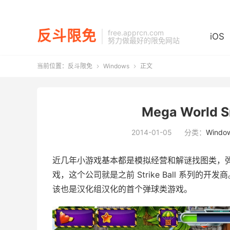
反斗限免
free.apprcn.com
iOS
努力做最好的限免网站
当前位置：
反斗限免
Windows
正文


Mega World
2014-01-05
分类：
Windo
近几年小游戏基本都是模拟经营和解谜找图类，弹球游
戏，这个公司就是之前 Strike Ball 系列
该也是汉化组汉化的首个弹球类游戏。