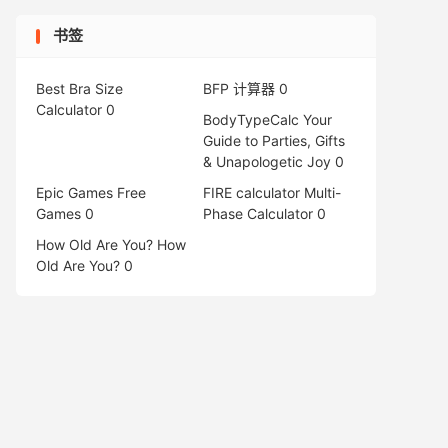
书签
Best Bra Size
BFP 计算器
0
Calculator
0
BodyTypeCalc
Your
Guide to Parties, Gifts
& Unapologetic Joy 0
Epic Games Free
FIRE calculator
Multi-
Games
0
Phase Calculator 0
How Old Are You?
How
Old Are You? 0