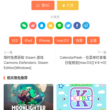
赞(
0
)
打赏


分享到








iOS
iPad
iPhone
macOS
效率
记录
上一篇
下一篇
限时免费获取 Steam 游戏
CalendarPeek - 在菜单栏查看
Cannons-Defenders: Steam
日程规划[macOS][￥8→0]
Edition[Windows]
相关限免推荐