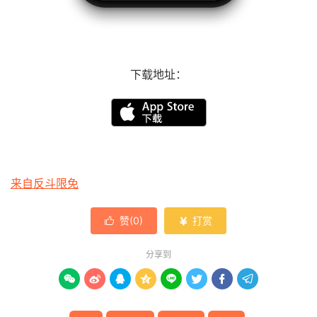
下载地址：
来自反斗限免
赞(
0
)
打赏


分享到







