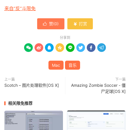
来自“反”斗限免
赞(
0
)
打赏


分享到








Mac
音乐
上一篇
下一篇
Scotch – 图片处理软件[OS X]
Amazing Zombie Soccer - 僵
尸足球[OS X]
相关限免推荐