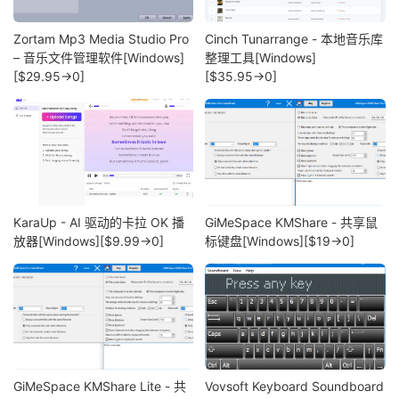
Zortam Mp3 Media Studio Pro
Cinch Tunarrange - 本地音乐库
– 音乐文件管理软件[Windows]
整理工具[Windows]
[$29.95→0]
[$35.95→0]
KaraUp - AI 驱动的卡拉 OK 播
GiMeSpace KMShare - 共享鼠
放器[Windows][$9.99→0]
标键盘[Windows][$19→0]
GiMeSpace KMShare Lite - 共
Vovsoft Keyboard Soundboard