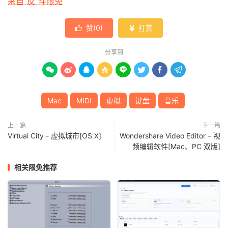
来自“反”斗限免
赞(
0
)
打赏


分享到








Mac
MIDI
虚拟
键盘
音乐
上一篇
下一篇
Virtual City - 虚拟城市[OS X]
Wondershare Video Editor – 视
频编辑软件[Mac、PC 双版]
相关限免推荐