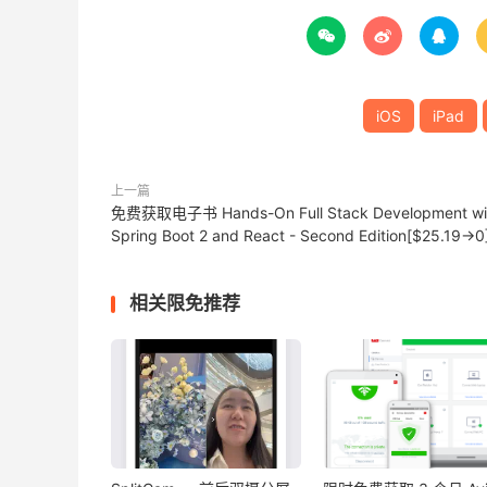



iOS
iPad
上一篇
免费获取电子书 Hands-On Full Stack Development wi
Spring Boot 2 and React - Second Edition[$25.19→0
相关限免推荐