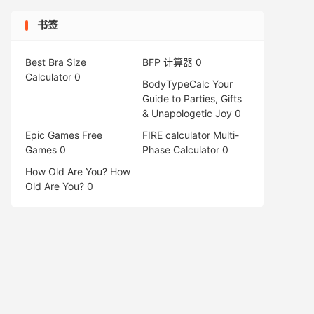
书签
Best Bra Size
BFP 计算器
0
Calculator
0
BodyTypeCalc
Your
Guide to Parties, Gifts
& Unapologetic Joy 0
Epic Games Free
FIRE calculator
Multi-
Games
0
Phase Calculator 0
How Old Are You?
How
Old Are You? 0