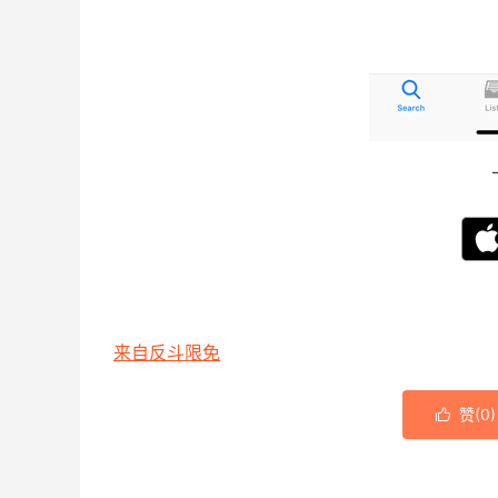
来自反斗限免
赞(
0
)
