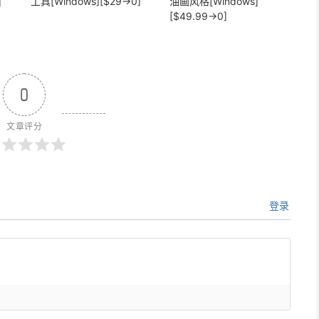
]
工具[Windows][$29→0]
油画风格[Windows]
[$49.99→0]
0
文章评分
登录