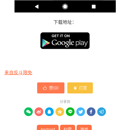
下载地址：
来自反斗限免
赞(
0
)
打赏


分享到








Android
扫雷
游戏