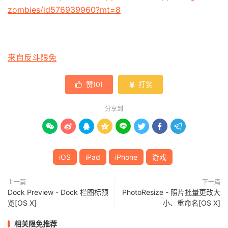
zombies/id576939960?mt=8
来自反斗限免
赞(
0
)
打赏


分享到








iOS
iPad
iPhone
游戏
上一篇
下一篇
Dock Preview - Dock 栏图标预
PhotoResize - 照片批量更改大
览[OS X]
小、重命名[OS X]
相关限免推荐