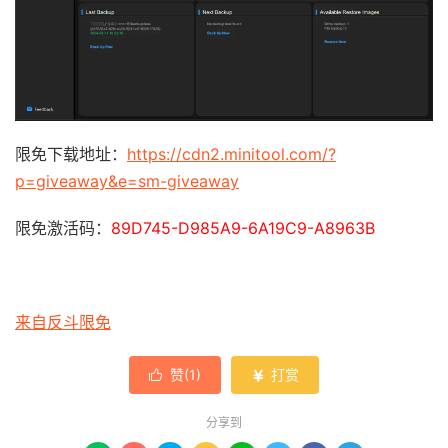
限免下载地址：
https://cdn2.minitool.com/?
p=giveaway&e=sm-giveaway
限免激活码：
89D745-D985A9-6A19C9-A8963B
来自反斗限免
赞(
1
)
打赏


分享到