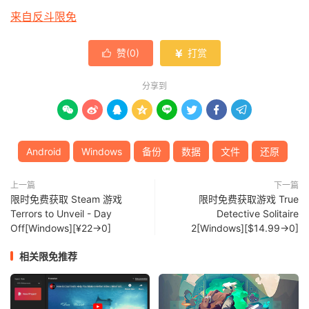
来自反斗限免
赞(
0
)
打赏


分享到








Android
Windows
备份
数据
文件
还原
上一篇
下一篇
限时免费获取 Steam 游戏
限时免费获取游戏 True
Terrors to Unveil - Day
Detective Solitaire
Off[Windows][¥22→0]
2[Windows][$14.99→0]
相关限免推荐