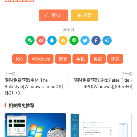
赞(
0
)
打赏


分享到








iOS
Windows
恢复
手机
数据
还原
上一篇
下一篇
限时免费获取字体 The
限时免费获取游戏 False Title -
Boldstyle[Windows、macOS]
RPG[Windows][$6.5→0]
[$21→0]
相关限免推荐